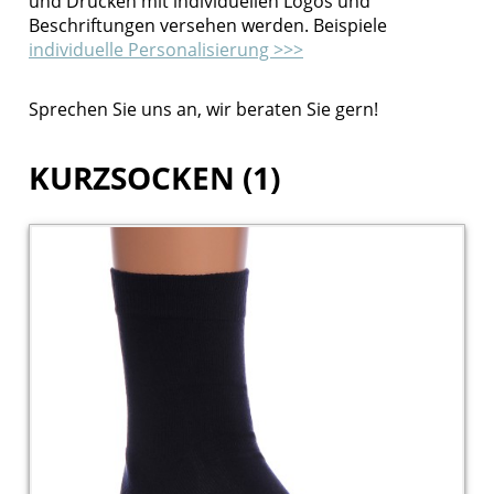
und Drucken mit individuellen Logos und
Beschriftungen versehen werden. Beispiele
Ordnungsamt
individuelle Personalisierung >>>
Justiz
Sprechen Sie uns an, wir beraten Sie gern!
Forstbetrieb
KURZSOCKEN (1)
BAG
THW
Zoll
Personalisierung
Kontakt