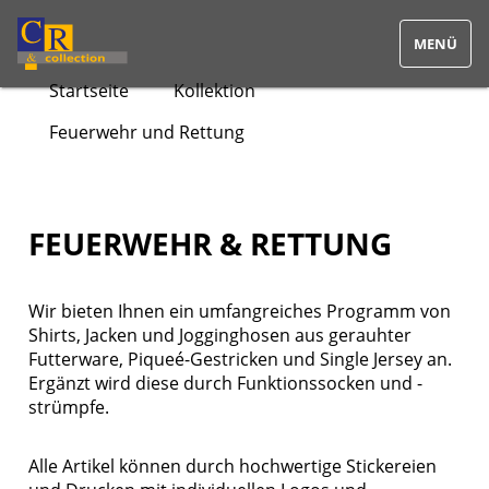
Startseite
Kollektion
Feuerwehr und Rettung
Home
Kollektion
Feuerwehr und Rettung
FEUERWEHR & RETTUNG
Vereine, Sport & Freizeit
Wir bieten Ihnen ein umfangreiches Programm von
Shirts, Jacken und Jogginghosen aus gerauhter
Medizin & Pflege
Futterware, Piqueé-Gestricken und Single Jersey an.
Ergänzt wird diese durch Funktionssocken und -
Bodywear & Wäsche
strümpfe.
Polizei
Alle Artikel können durch hochwertige Stickereien