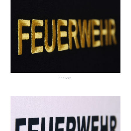
Ordnungsamt
Justiz
Forstbetrieb
BAG
THW
Stickerei
Zoll
Personalisierung
Kontakt