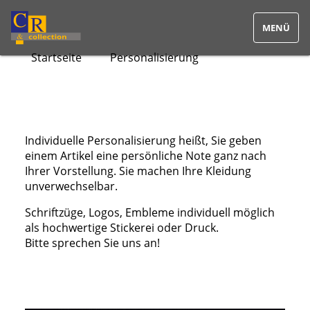
Startseite
Personalisierung
Home
Kollektion
Individuelle Personalisierung heißt, Sie geben
Feuerwehr und Rettung
einem Artikel eine persönliche Note ganz nach
Ihrer Vorstellung. Sie machen Ihre Kleidung
Vereine, Sport & Freizeit
unverwechselbar.
Schriftzüge, Logos, Embleme individuell möglich
Medizin & Pflege
als hochwertige Stickerei oder Druck.
Bitte sprechen Sie uns an!
Bodywear & Wäsche
Polizei