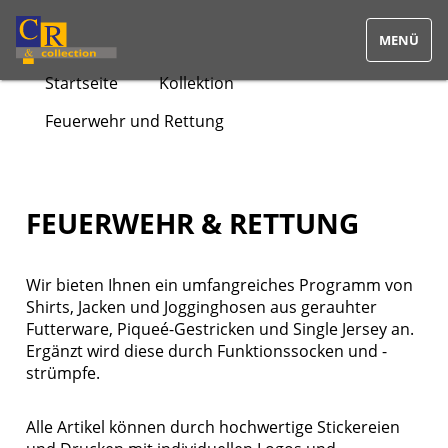
Startseite
Kollektion
Feuerwehr und Rettung
Home
Kollektion
Feuerwehr und Rettung
FEUERWEHR & RETTUNG
Vereine, Sport & Freizeit
Wir bieten Ihnen ein umfangreiches Programm von
Shirts, Jacken und Jogginghosen aus gerauhter
Medizin & Pflege
Futterware, Piqueé-Gestricken und Single Jersey an.
Ergänzt wird diese durch Funktionssocken und -
Bodywear & Wäsche
strümpfe.
Polizei
Alle Artikel können durch hochwertige Stickereien