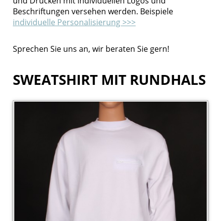
und Drucken mit individuellen Logos und
Beschriftungen versehen werden. Beispiele
Ordnungsamt
individuelle Personalisierung >>>
Justiz
Sprechen Sie uns an, wir beraten Sie gern!
Forstbetrieb
SWEATSHIRT MIT RUNDHALS
BAG
THW
Zoll
Personalisierung
Kontakt